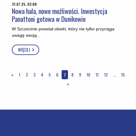
31.07.25, 03:00
Nowa hala, nowe możliwości. Inwestycja
Panattoni gotowa w Dunikowie
W Szczecinie powstał obiekt, który nie tylko przyciąga
uwagę swoją…
WIĘCEJ
«
1
2
3
4
5
6
7
8
9
10
11
12
…
15
»