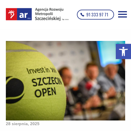
91 333 97 71
Otwórz p
28 sierpnia, 2025