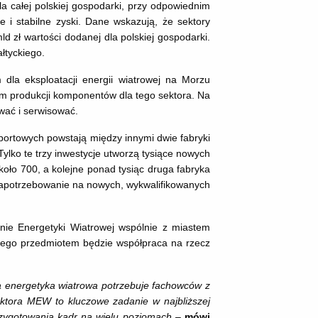
la całej polskiej gospodarki, przy odpowiednim
 i stabilne zyski. Dane wskazują, że sektory
 zł wartości dodanej dla polskiej gospodarki.
łtyckiego.
dla eksploatacji energii wiatrowej na Morzu
scem produkcji komponentów dla tego sektora. Na
wać i serwisować.
 portowych powstają między innymi dwie fabryki
Tylko te trzy inwestycje utworzą tysiące nowych
oło 700, a kolejne ponad tysiąc druga fabryka
zapotrzebowanie na nowych, wykwalifikowanych
nie Energetyki Wiatrowej wspólnie z miastem
tórego przedmiotem będzie współpraca na rzecz
ka energetyka wiatrowa potrzebuje fachowców z
ektora MEW to kluczowe zadanie w najbliższej
zygotowania kadr na wielu poziomach –
mówi