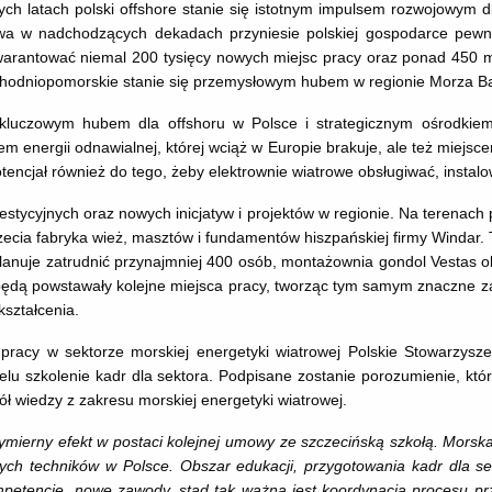
zych latach polski offshore stanie się istotnym impulsem rozwojowym d
owa w nadchodzących dekadach przyniesie polskiej gospodarce pewne
arantować niemal 200 tysięcy nowych miejsc pracy oraz ponad 450 mld
hodniopomorskie stanie się przemysłowym hubem w regionie Morza Ba
luczowym hubem dla offshoru w Polsce i strategicznym ośrodkiem 
tem energii odnawialnej, której wciąż w Europie brakuje, ale też miej
ncjał również do tego, żeby elektrownie wiatrowe obsługiwać, instalo
stycyjnych oraz nowych inicjatyw i projektów w regionie. Na terenach
rzecia fabryka wież, masztów i fundamentów hiszpańskiej firmy Windar. 
planuje zatrudnić przynajmniej 400 osób, montażownia gondol Vestas ok
będą powstawały kolejne miejsca pracy, tworząc tym samym znaczne 
ształcenia.
racy w sektorze morskiej energetyki wiatrowej Polskie Stowarzysze
elu szkolenie kadr dla sektora. Podpisane zostanie porozumienie, k
ół wiedzy z zakresu morskiej energetyki wiatrowej.
ymierny efekt w postaci kolejnej umowy ze szczecińską szkołą. Mors
ych techników w Polsce. Obszar edukacji, przygotowania kadr dla s
mpetencje, nowe zawody, stąd tak ważna jest koordynacja procesu pr