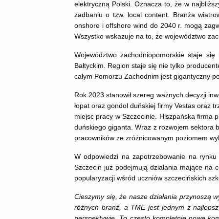
elektryczną Polski. Oznacza to, że w najbliżs
zadbaniu o tzw. local content. Branża wiatr
onshore i offshore wind do 2040 r. mogą zagw
Wszystko wskazuje na to, że województwo zac
Województwo zachodniopomorskie staje się k
Bałtyckim. Region staje się nie tylko producen
całym Pomorzu Zachodnim jest gigantyczny pote
Rok 2023 stanowił szereg ważnych decyzji inwe
łopat oraz gondol duńskiej firmy Vestas oraz t
miejsc pracy w Szczecinie. Hiszpańska firma 
duńskiego giganta. Wraz z rozwojem sektora 
pracowników ze zróżnicowanym poziomem wyk
W odpowiedzi na zapotrzebowanie na rynku p
Szczecin już podejmują działania mające na c
popularyzacji wśród uczniów szczecińskich szk
Cieszymy się, że nasze działania przynoszą w
różnych branż, a TME jest jednym z najlepsz
perspektywie. To często kompletnie nowe ko