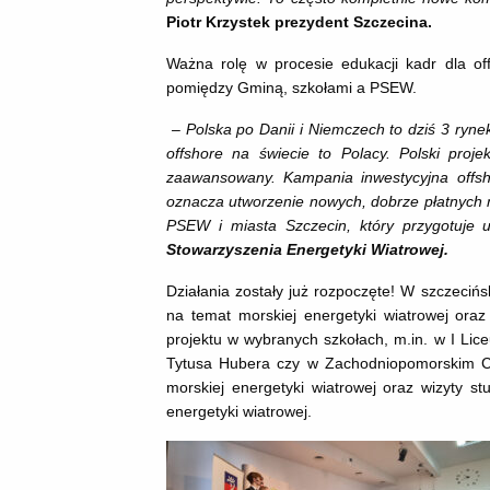
Piotr Krzystek prezydent Szczecina.
Ważna rolę w procesie edukacji kadr dla off
pomiędzy Gminą, szkołami a PSEW.
– Polska po Danii i Niemczech to dziś 3 ryne
offshore na świecie to Polacy. Polski pro
zaawansowany. Kampania inwestycyjna offsho
oznacza utworzenie nowych, dobrze płatnych mi
PSEW i miasta Szczecin, który przygotuje 
Stowarzyszenia Energetyki Wiatrowej.
Działania zostały już rozpoczęte! W szczeciń
na temat morskiej energetyki wiatrowej ora
projektu w wybranych szkołach, m.in. w I Lic
Tytusa Hubera czy w Zachodniopomorskim Cen
morskiej energetyki wiatrowej oraz wizyty s
energetyki wiatrowej.