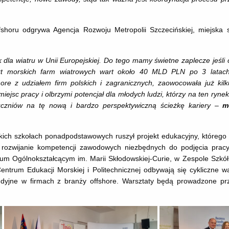
shoru odgrywa Agencja Rozwoju Metropolii Szczecińskiej, miejska s
k dla wiatru w Unii Europejskiej. Do tego mamy świetne zaplecze jeśli
jekt morskich farm wiatrowych wart około 40 MLD PLN po 3 latach
re z udziałem firm polskich i zagranicznych, zaowocowała już kilk
ejsc pracy i olbrzymi potencjał dla młodych ludzi, którzy na ten ryne
uczniów na tę nową i bardzo perspektywiczną ścieżkę kariery –
m
skich szkołach ponadpodstawowych ruszył projekt edukacyjny, któreg
z rozwijanie kompetencji zawodowych niezbędnych do podjęcia prac
eum Ogólnokształcącym im. Marii Skłodowskiej-Curie, w Zespole Szkół
trum Edukacji Morskiej i Politechnicznej odbywają się cykliczne w
tudyjne w firmach z branży offshore. Warsztaty będą prowadzone prz