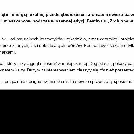
ętnił energią lokalnej przedsiębiorczości i aromatem świeżo parz
 i mieszkańców podczas wiosennej edycji Festiwalu „Zrobione w 
oisk – od naturalnych kosmetyków i rękodzieła, przez ceramikę i projekt
rze znanych, jak i debiutujących twórców. Festiwal był okazją nie ty
 markami.
al, który przyciągnął miłośników małej czarnej. Degustacje, pokazy pa
aromatem kawy. Dużym zainteresowaniem cieszyły się również prezentac
– połączenie designu, rzemiosła i kulinariów to sprawdzony sposób na p