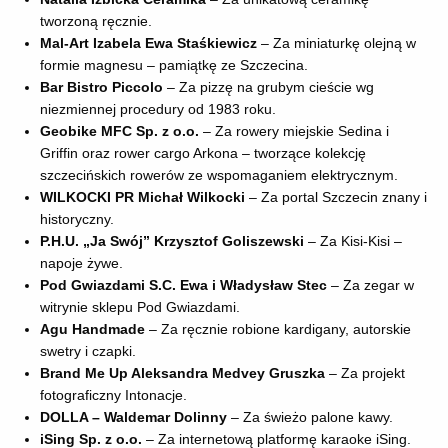
tworzoną ręcznie.
Mal-Art Izabela Ewa Staśkiewicz
– Za miniaturkę olejną w
formie magnesu – pamiątkę ze Szczecina.
Bar Bistro Piccolo
– Za pizzę na grubym cieście wg
niezmiennej procedury od 1983 roku.
Geobike MFC Sp. z o.o.
– Za rowery miejskie Sedina i
Griffin oraz rower cargo Arkona – tworzące kolekcję
szczecińskich rowerów ze wspomaganiem elektrycznym.
WILKOCKI PR Michał Wilkocki
– Za portal Szczecin znany i
historyczny.
P.H.U. „Ja Swój” Krzysztof Goliszewski
– Za Kisi-Kisi –
napoje żywe.
Pod Gwiazdami S.C. Ewa i Władysław Stec
– Za zegar w
witrynie sklepu Pod Gwiazdami.
Agu Handmade
– Za ręcznie robione kardigany, autorskie
swetry i czapki.
Brand Me Up Aleksandra Medvey Gruszka
– Za projekt
fotograficzny Intonacje.
DOLLA – Waldemar Dolinny
– Za świeżo palone kawy.
iSing Sp. z o.o.
– Za internetową platformę karaoke iSing.