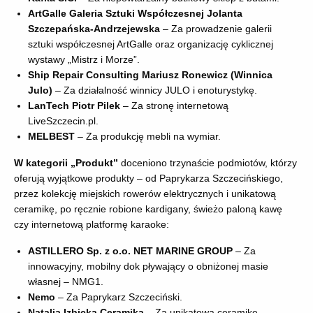
ArtGalle Galeria Sztuki Współczesnej Jolanta
Szczepańska-Andrzejewska
– Za prowadzenie galerii
sztuki współczesnej ArtGalle oraz organizację cyklicznej
wystawy „Mistrz i Morze”.
Ship Repair Consulting Mariusz Ronewicz (Winnica
Julo)
– Za działalność winnicy JULO i enoturystykę.
LanTech Piotr Pilek
– Za stronę internetową
LiveSzczecin.pl.
MELBEST
– Za produkcję mebli na wymiar.
W kategorii „Produkt”
doceniono trzynaście podmiotów, którzy
oferują wyjątkowe produkty – od Paprykarza Szczecińskiego,
przez kolekcję miejskich rowerów elektrycznych i unikatową
ceramikę, po ręcznie robione kardigany, świeżo paloną kawę
czy internetową platformę karaoke:
ASTILLERO Sp. z o.o. NET MARINE GROUP
– Za
innowacyjny, mobilny dok pływający o obniżonej masie
własnej – NMG1.
Nemo
– Za Paprykarz Szczeciński.
Natalia Izbicka Ceramika
– Za unikatową ceramikę