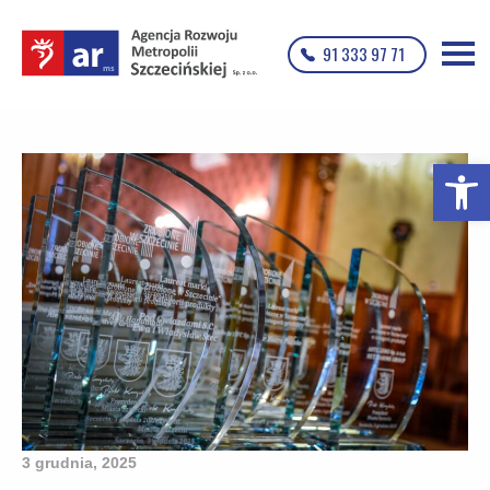
91 333 97 71
Otwórz p
3 grudnia, 2025