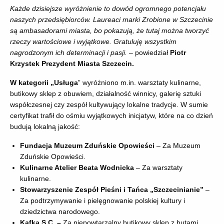
Każde dzisiejsze wyróżnienie to dowód ogromnego potencjału
naszych przedsiębiorców. Laureaci marki Zrobione w Szczecinie
są ambasadorami miasta, bo pokazują, że tutaj można tworzyć
rzeczy wartościowe i wyjątkowe. Gratuluję wszystkim
nagrodzonym ich determinacji i pasji.
– powiedział
Piotr
Krzystek Prezydent Miasta Szczecin.
W kategorii „Usługa
” wyróżniono m.in. warsztaty kulinarne,
butikowy sklep z obuwiem, działalność winnicy, galerię sztuki
współczesnej czy zespół kultywujący lokalne tradycje. W sumie
certyfikat trafił do ośmiu wyjątkowych inicjatyw, które na co dzień
budują lokalną jakość:
Fundacja Muzeum Zduńskie Opowieści
– Za Muzeum
Zduńskie Opowieści.
Kulinarne Atelier Beata Wodnicka
– Za warsztaty
kulinarne.
Stowarzyszenie Zespół Pieśni i Tańca „Szczecinianie”
–
Za podtrzymywanie i pielęgnowanie polskiej kultury i
dziedzictwa narodowego.
Kafka S.C. –
Za niepowtarzalny butikowy sklep z butami.