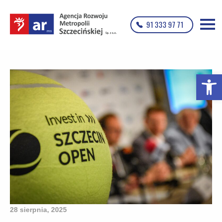
91 333 97 71
Otwórz p
28 sierpnia, 2025