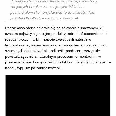
Produkowałem zakwas dla siebie, później dla rodziny,
znajomych i znajomych znajomych. W końcu
postanowiłem skomercjalizować tę działalność. Tak
powstało Kisi-Kisi”.
– wspomina właściciel.
Początkowo oferta opierała się na zakwasie buraczanym. Z
czasem pojawiły się kolejne produkty, które dziś stanowią znak
rozpoznawczy marki –
napoje żywe
, czyli naturalnie
fermentowane, niepasteryzowane napoje bez konserwantów i
sztucznych dodatków. Jak podkreśla producent, wszystkie
powstają zgodnie z naturalnym procesem fermentacji i – w
przeciwieństwie do większości produktów dostępnych na rynku –
nadal „żyją” już po zabutelkowaniu.