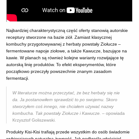
Najbardziej charakterystyczną część oferty stanowią autorskie
receptury stworzone na bazie ziół. Zamiast klasycznej
kombuchy przygotowywanej z herbaty powstały Ziołucze –
fermentowane napoje ziołowe, a także Kawucze, bazujące na
kawie. W planach są również kolejne warianty rozwijające tę
autorską linię produktów. To efekt eksperymentów, które
początkowo przeczyły powszechnie znanym zasadom
fermentacji.
W literaturze można przeczytać, że bez herbaty się nie
da. Ja postanowiłem sprawdzić to po swojemu. Skoro
stworzyłem coś innego, nie chciałem używać nazwy
kombucha. Tak powstały Ziołucze i Kawucze.
– opowiada
Krzysztof Goliszewski.
Produkty Kisi-Kisi trafiają przede wszystkim do osób świadomie
wybierających naturalną żywność. Jak podkreśla właściciel,