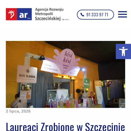
91 333 97 71
Otwórz p
2 lipca, 2026
Laureaci Zrobione w Szczecinie